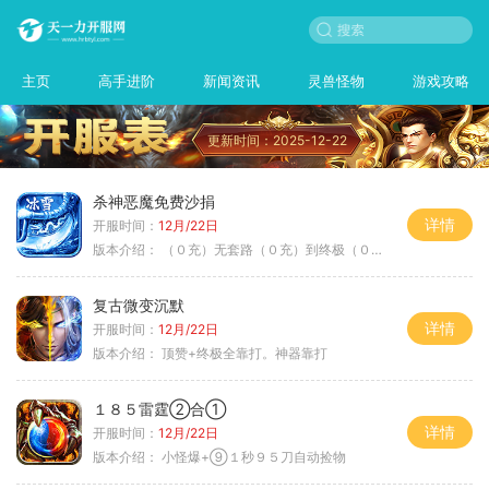
主页
高手进阶
新闻资讯
灵兽怪物
游戏攻略
更新时间：2025-12-22
杀神恶魔免费沙捐
详情
开服时间：
12月/22日
版本介绍：
（０充）无套路（０充）到终极（０充）爽
复古微变沉默
详情
开服时间：
12月/22日
版本介绍：
顶赞+终极全靠打。神器靠打
１８５雷霆②合①
详情
开服时间：
12月/22日
版本介绍：
小怪爆+⑨１秒９５刀自动捡物