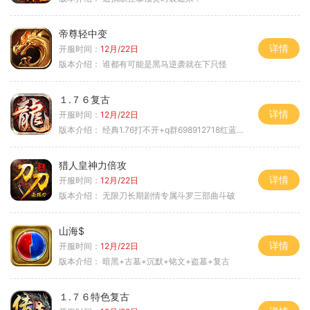
帝尊轻中变
详情
开服时间：
12月/22日
版本介绍：
谁都有可能是黑马逆袭就在下只怪
１.７６复古
详情
开服时间：
12月/22日
版本介绍：
经典1.76打不开+q群698912718红蓝毒符免费
猎人皇神力倍攻
详情
开服时间：
12月/22日
版本介绍：
无限刀长期剧情专属斗罗三部曲斗破
山海$
详情
开服时间：
12月/22日
版本介绍：
暗黑+古墓+沉默+铭文+盗墓+复古
１.７６特色复古