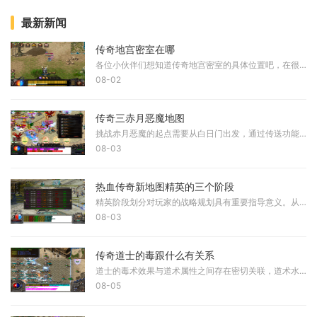
最新新闻
传奇地宫密室在哪
各位小伙伴们想知道传奇地宫密室的具体位置吧，在很多传奇类游戏里地宫密室通常隐藏在特定地图中。比如在原始传奇中想要进入皇陵秘境需要先满足特定条件，通过累积挖宝次数成
08-02
传奇三赤月恶魔地图
挑战赤月恶魔的起点需要从白日门出发，通过传送功能准确抵达赤月峡谷北部，这是唯一能够到达赤月恶魔所在区域的正确起点，选择东部或西部路线均无法进入最终的BOSS房间。到达赤
08-03
热血传奇新地图精英的三个阶段
精英阶段划分对玩家的战略规划具有重要指导意义。从初入地图到最终掌控，整个过程可以划分为三个逻辑严谨的阶段。第一阶段是基础准备期，玩家需要对新地图的整体结构建立清晰
08-03
传奇道士的毒跟什么有关系
道士的毒术效果与道术属性之间存在密切关联，道术水平直接影响毒的作用时长与伤害表现。愈高的道术可以为施毒术带来更持久的生效时间，当道术达到一定程度后，毒还能掉落更高
08-05