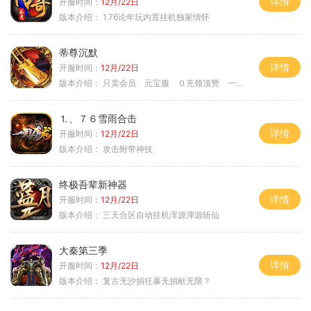
详情
开服时间：
12月/22日
版本介绍：
1.76论年玩内置挂机独家情怀
蒂尊沉默
详情
开服时间：
12月/22日
版本介绍：
只卖会员 元宝服 ０充领顶赞 一切靠打
⒈、７６雪雨合击
详情
开服时间：
12月/22日
版本介绍：
攻击附带神技
终极吾辈新神器
详情
开服时间：
12月/22日
版本介绍：
三天合区自动挂机浑源渾源斩仙
大秦第三季
详情
开服时间：
12月/22日
版本介绍：
复古无沙捐狂暴无捐献无限？