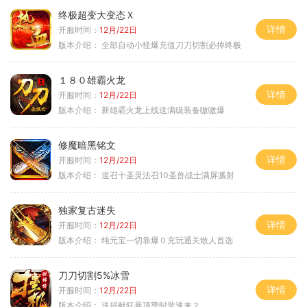
终极超变大变态Ｘ
详情
开服时间：
12月/22日
版本介绍：
全部自动小怪爆充值刀刀切割必掉终极
１８０雄霸火龙
详情
开服时间：
12月/22日
版本介绍：
新雄霸火龙上线送满级装备嗷嗷爆
修魔暗黑铭文
详情
开服时间：
12月/22日
版本介绍：
道召十圣灵法召10圣兽战士满屏溅射
独家复古迷失
详情
开服时间：
12月/22日
版本介绍：
纯元宝一切靠爆０充玩通关散人首选
刀刀切割5%冰雪
详情
开服时间：
12月/22日
版本介绍：
送捐献狂暴顶赞时装速来？