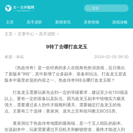
主页
高手进阶
新闻资讯
灵兽怪物
游戏攻略
主页
>
文章中心
>
高手进阶
>
9转了去哪打血龙玉
来源：本站
2024-02-05 09:30
《热血传奇》是一款经典的多人在线角色扮演游戏，近日推出
了新版本“9转”，其中新增了众多副本、装备和玩法。打血龙玉是该
版本中最受欢迎的内容之一。热血传奇9转去哪打血龙玉呢？
打血龙玉需要玩家先达到一定的等级要求，建议至少在150级及
以上。要有一定的装备以及队伍。因为血龙玉副本中怪物实力极其
强大，需要通过多人协作才能顺利通关。需要确定打血龙玉的地
点。主要有三个选择：黄泉洞、迷失之宫和祖玛教主BOSS房。
黄泉洞位于热血传奇地图的最南端，是一个五人组队的副本。
在该副本中，玩家需要通过开启机关和解锁密道，最终才能进入到