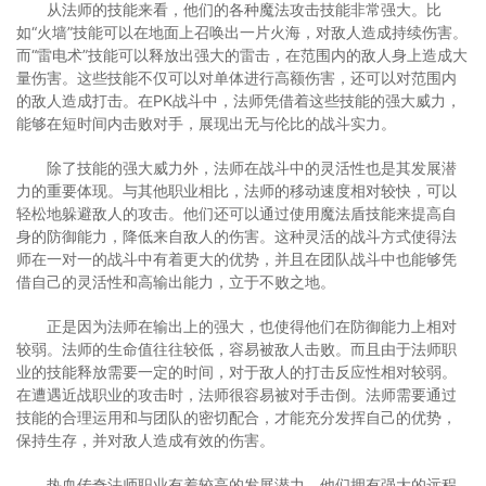
从法师的技能来看，他们的各种魔法攻击技能非常强大。比
如“火墙”技能可以在地面上召唤出一片火海，对敌人造成持续伤害。
而“雷电术”技能可以释放出强大的雷击，在范围内的敌人身上造成大
量伤害。这些技能不仅可以对单体进行高额伤害，还可以对范围内
的敌人造成打击。在PK战斗中，法师凭借着这些技能的强大威力，
能够在短时间内击败对手，展现出无与伦比的战斗实力。
除了技能的强大威力外，法师在战斗中的灵活性也是其发展潜
力的重要体现。与其他职业相比，法师的移动速度相对较快，可以
轻松地躲避敌人的攻击。他们还可以通过使用魔法盾技能来提高自
身的防御能力，降低来自敌人的伤害。这种灵活的战斗方式使得法
师在一对一的战斗中有着更大的优势，并且在团队战斗中也能够凭
借自己的灵活性和高输出能力，立于不败之地。
正是因为法师在输出上的强大，也使得他们在防御能力上相对
较弱。法师的生命值往往较低，容易被敌人击败。而且由于法师职
业的技能释放需要一定的时间，对于敌人的打击反应性相对较弱。
在遭遇近战职业的攻击时，法师很容易被对手击倒。法师需要通过
技能的合理运用和与团队的密切配合，才能充分发挥自己的优势，
保持生存，并对敌人造成有效的伤害。
热血传奇法师职业有着较高的发展潜力。他们拥有强大的远程